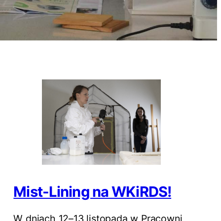
Mist-Lining na WKiRDS!
W dniach 12–13 listopada w Pracowni