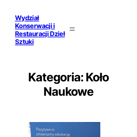
Przejdź
Wydział
do
Konserwacji i
treści
Restauracji Dzieł
Sztuki
Kategoria:
Koło
Naukowe