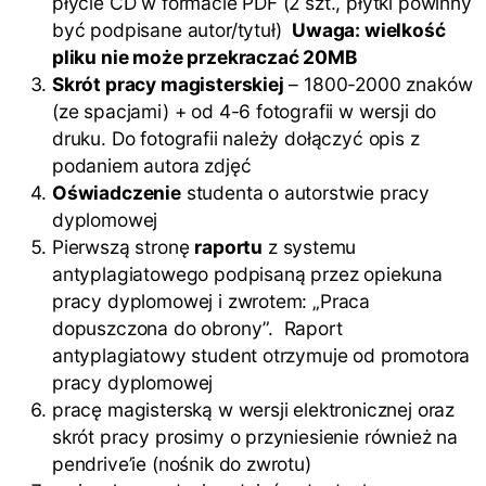
płycie CD w formacie PDF (2 szt., płytki powinny
być podpisane autor/tytuł)
Uwaga: wielkość
pliku nie może przekraczać 20MB
Skrót pracy magisterskiej
– 1800-2000 znaków
(ze spacjami) + od 4-6 fotografii w wersji do
druku. Do fotografii należy dołączyć opis z
podaniem autora zdjęć
Oświadczenie
studenta o autorstwie pracy
dyplomowej
Pierwszą stronę
raportu
z systemu
antyplagiatowego podpisaną przez opiekuna
pracy dyplomowej i zwrotem: „Praca
dopuszczona do obrony”. Raport
antyplagiatowy student otrzymuje od promotora
pracy dyplomowej
pracę magisterską w wersji elektronicznej oraz
skrót pracy prosimy o przyniesienie również na
pendrive’ie (nośnik do zwrotu)