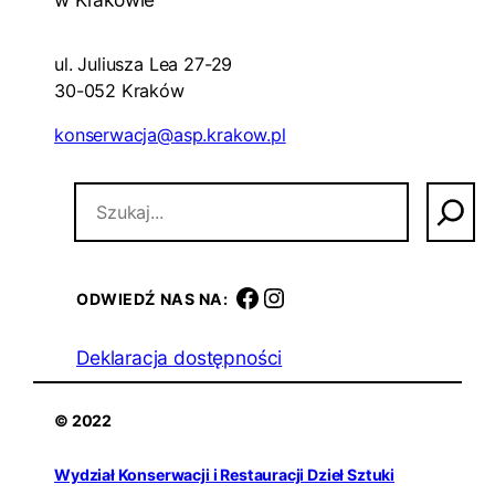
ul. Juliusza Lea 27-29
30-052 Kraków
konserwacja@asp.krakow.pl
S
z
u
k
a
facebook
instagram
ODWIEDŹ NAS NA:
j
Deklaracja dostępności
© 2022
Wydział Konserwacji i Restauracji Dzieł Sztuki