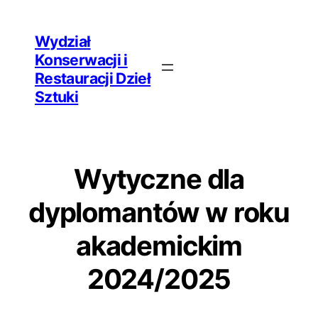
Przejdź
Wydział
do
Konserwacji i
treści
Restauracji Dzieł
Sztuki
Wytyczne dla
dyplomantów w roku
akademickim
2024/2025