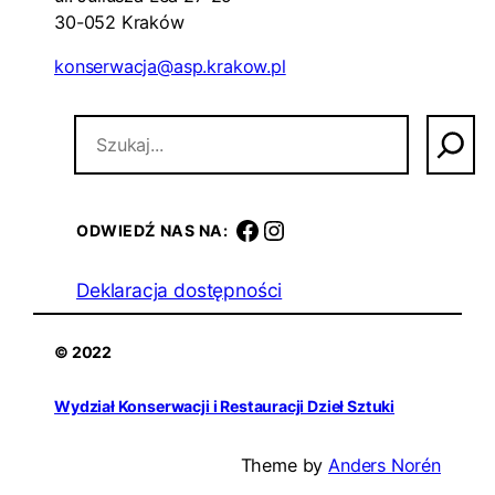
30-052 Kraków
konserwacja@asp.krakow.pl
S
z
u
k
a
facebook
instagram
ODWIEDŹ NAS NA:
j
Deklaracja dostępności
© 2022
Wydział Konserwacji i Restauracji Dzieł Sztuki
Theme by
Anders Norén