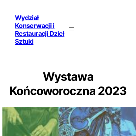
Przejdź
Wydział
do
Konserwacji i
treści
Restauracji Dzieł
Sztuki
Wystawa
Końcoworoczna 2023