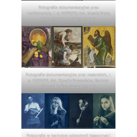
Fotografie dokumentacyjne prac
rzeźbiarskich, r. a. 2022/23, fot. Amelia Bryła,
Igor Misiura, Ida Wątor (I rok)
Fotografie dokumentacyjne prac malarskich, r.
a. 2022/23, fot. Klaudia Brawańska, Bartosz
Głowacki, Ewa Szozda (I rok)
Fotografie w technice cyjanotypii klasycznej i