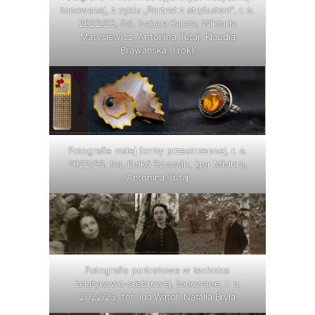
tonowanej, z cyklu „Portret z atrybutem”, r. a.
2022/23, fot. Izabela Kaleta, Wiktoria
Matysiewicz, Antonina Tutaj, Klaudia
Brawańska (I rok)
Fotografie małej formy przestrzennej, r. a.
2022/23, fot. Enikő Szucsán, Igor Misiura,
Antonina-Tutaj
Fotografie portretowe w technice
żelatynowo-srebrowej, tonowane, r. a.
2022/23, fot. Ida Wątor, Natalia Bryła