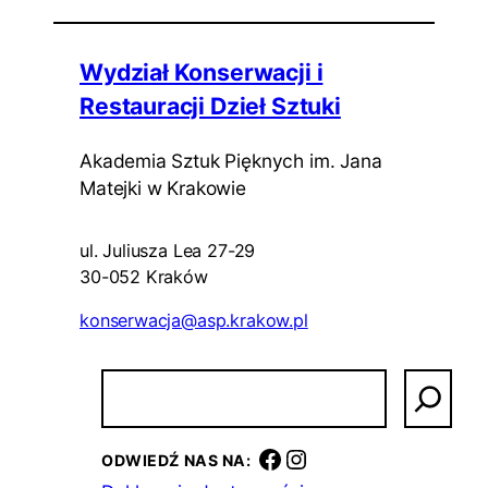
Wydział Konserwacji i
Restauracji Dzieł Sztuki
Akademia Sztuk Pięknych im. Jana
Matejki w Krakowie
ul. Juliusza Lea 27-29
30-052 Kraków
konserwacja@asp.krakow.pl
S
z
u
k
Facebook
Instagram
ODWIEDŹ NAS NA:
a