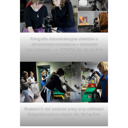
Fotografia dokumentacyjna obiektów o
różnorodnym charakterze – ćwiczenia
instruktażowe, r. a. 2022/23, fot. Karina Ewa
Niedzielska
Studenci (I rok) podczas pracy przy odbitkach
fotograficznych w ciemni, fot. Karina Ewa
Niedzielska