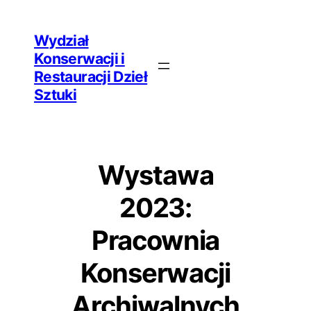
Przejdź
Wydział
do
Konserwacji i
treści
Restauracji Dzieł
Sztuki
Wystawa
2023:
Pracownia
Konserwacji
Archiwalnych