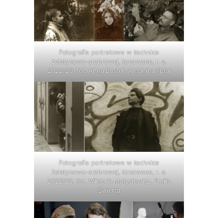
Fotografie portretowe w technice
żelatynowo-srebrowej, tonowane, r. a.
2022/23, fot. Anna Baster, Antonina Tutaj
Fotografie portretowe w technice
żelatynowo-srebrowej, tonowane, r. a.
2022/23, fot. Wiktoria Matysiewicz, Emilia
Świerta