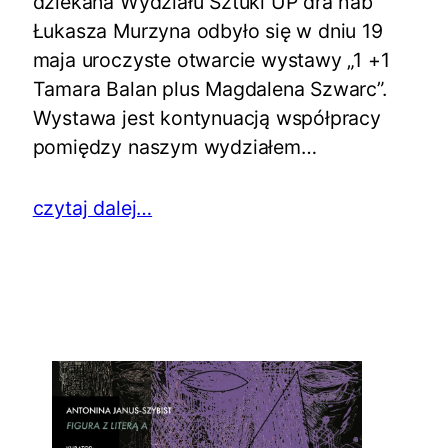
dziekana Wydziału Sztuki UP dra hab
Łukasza Murzyna odbyło się w dniu 19
maja uroczyste otwarcie wystawy „1 +1
Tamara Balan plus Magdalena Szwarc”.
Wystawa jest kontynuacją współpracy
pomiędzy naszym wydziałem…
czytaj dalej…