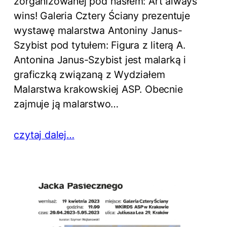
zorganizowanej pod hasłem: Art always
wins! Galeria Cztery Ściany prezentuje
wystawę malarstwa Antoniny Janus-
Szybist pod tytułem: Figura z literą A.
Antonina Janus-Szybist jest malarką i
graficzką związaną z Wydziałem
Malarstwa krakowskiej ASP. Obecnie
zajmuje ją malarstwo…
czytaj dalej…