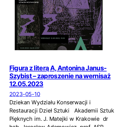
Figura z literą A, Antonina Janus-
Szybist – zaproszenie na wernisaż
12.05.2023
2023-05-10
Dziekan Wydziału Konserwacji i
Restauracji Dzieł Sztuki Akademii Sztuk
Pięknych im. J. Matejki w Krakowie dr
hab. Jarosław Adamowicz, prof. ASP