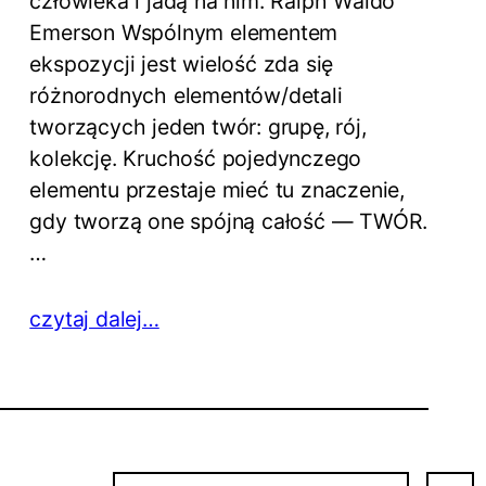
człowieka i jadą na nim. Ralph Waldo
Emerson Wspólnym elementem
ekspozycji jest wielość zda się
różnorodnych elementów/detali
tworzących jeden twór: grupę, rój,
kolekcję. Kruchość pojedynczego
elementu przestaje mieć tu znaczenie,
gdy tworzą one spójną całość — TWÓR.
…
czytaj dalej…
S