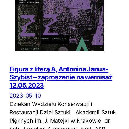
Figura z literą A, Antonina Janus-
Szybist – zaproszenie na wernisaż
12.05.2023
2023-05-10
Dziekan Wydziału Konserwacji i
Restauracji Dzieł Sztuki Akademii Sztuk
Pięknych im. J. Matejki w Krakowie dr
hab. Jarosław Adamowicz, prof. ASP