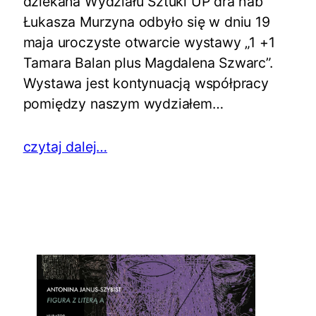
dziekana Wydziału Sztuki UP dra hab
Łukasza Murzyna odbyło się w dniu 19
maja uroczyste otwarcie wystawy „1 +1
Tamara Balan plus Magdalena Szwarc”.
Wystawa jest kontynuacją współpracy
pomiędzy naszym wydziałem…
czytaj dalej…