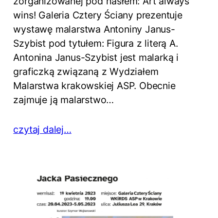
zorganizowanej pod hasłem: Art always
wins! Galeria Cztery Ściany prezentuje
wystawę malarstwa Antoniny Janus-
Szybist pod tytułem: Figura z literą A.
Antonina Janus-Szybist jest malarką i
graficzką związaną z Wydziałem
Malarstwa krakowskiej ASP. Obecnie
zajmuje ją malarstwo…
czytaj dalej…