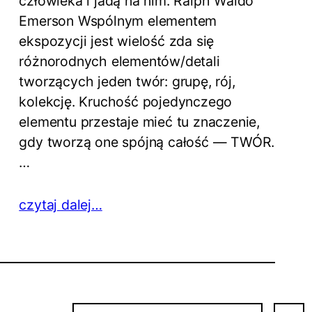
człowieka i jadą na nim. Ralph Waldo
Emerson Wspólnym elementem
ekspozycji jest wielość zda się
różnorodnych elementów/detali
tworzących jeden twór: grupę, rój,
kolekcję. Kruchość pojedynczego
elementu przestaje mieć tu znaczenie,
gdy tworzą one spójną całość — TWÓR.
…
czytaj dalej…
S