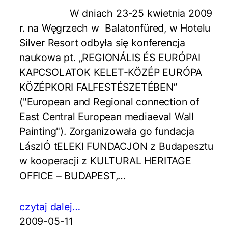
W dniach 23-25 kwietnia 2009
r. na Węgrzech w Balatonfüred, w Hotelu
Silver Resort odbyła się konferencja
naukowa pt. „REGIONÁLIS ÉS EURÓPAI
KAPCSOLATOK KELET-KÖZÉP EURÓPA
KÖZÉPKORI FALFESTÉSZETÉBEN”
("European and Regional connection of
East Central European mediaeval Wall
Painting"). Zorganizowała go fundacja
LászlÓ tELEKI FUNDACJON z Budapesztu
w kooperacji z KULTURAL HERITAGE
OFFICE – BUDAPEST,…
czytaj dalej…
2009-05-11