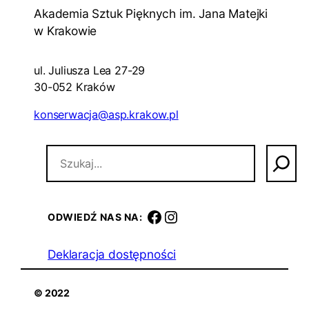
Akademia Sztuk Pięknych im. Jana Matejki
w Krakowie
ul. Juliusza Lea 27-29
30-052 Kraków
konserwacja@asp.krakow.pl
S
z
u
k
a
facebook
instagram
ODWIEDŹ NAS NA:
j
Deklaracja dostępności
© 2022