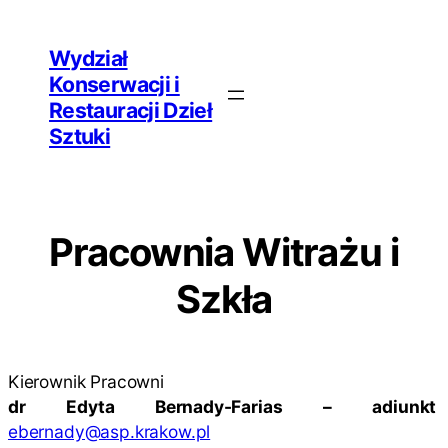
Przejdź
Wydział
do
Konserwacji i
treści
Restauracji Dzieł
Sztuki
Pracownia Witrażu i
Szkła
Kierownik Pracowni
dr Edyta Bernady-Farias – adiunkt
ebernady@asp.krakow.pl