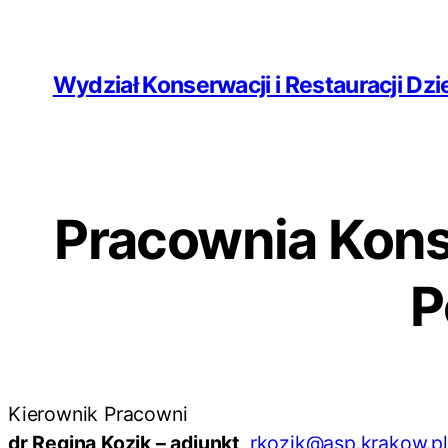
Przejdź
do
Wydział Konserwacji i Restauracji Dzie
treści
Pracownia Konse
P
Kierownik Pracowni
dr Regina Kozik – adiunkt
rkozik@asp.krakow.pl