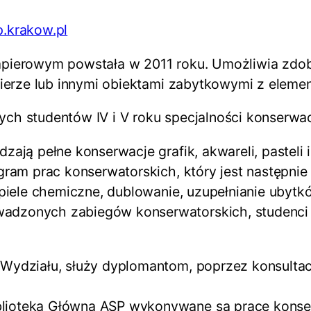
.krakow.pl
apierowym powstała w 2011 roku. Umożliwia zdo
pierze lub innymi obiektami zabytkowymi z eleme
ch studentów IV i V roku specjalności konserwac
ają pełne konserwacje grafik, akwareli, pasteli i
gram prac konserwatorskich, który jest następn
ąpiele chemiczne, dublowanie, uzupełnianie ubytk
dzonych zabiegów konserwatorskich, studenci 
Wydziału, służy dyplomantom, poprzez konsultacj
.
ioteką Główną ASP wykonywane są prace konserw