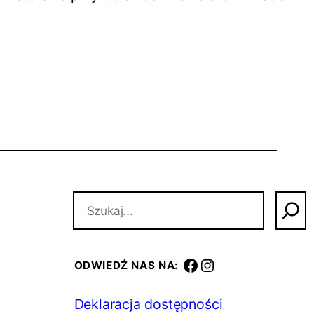
S
z
u
k
a
facebook
instagram
ODWIEDŹ NAS NA:
j
Deklaracja dostępności