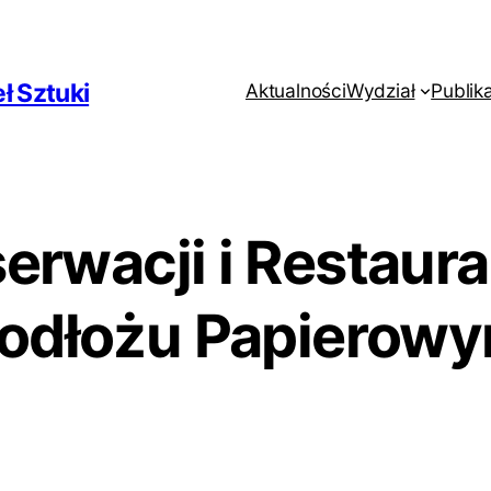
ł Sztuki
Aktualności
Wydział
Publik
rwacji i Restaura
odłożu Papierow