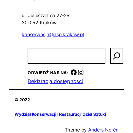
ul. Juliusza Lea 27-29
30-052 Kraków
konserwacja@asp.krakow.pl
S
z
u
k
Facebook
Instagram
ODWIEDŹ NAS NA:
a
Deklaracja dostępności
j
© 2022
Wydział Konserwacji i Restauracji Dzieł Sztuki
Theme by
Anders Norén