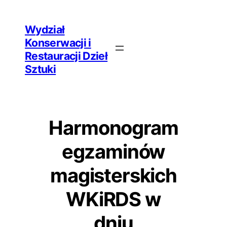
Przejdź
Wydział
do
Konserwacji i
treści
Restauracji Dzieł
Sztuki
Harmonogram
egzaminów
magisterskich
WKiRDS w
dniu