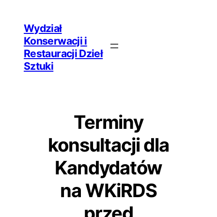
Przejdź
Wydział
do
Konserwacji i
treści
Restauracji Dzieł
Sztuki
Terminy
konsultacji dla
Kandydatów
na WKiRDS
przed