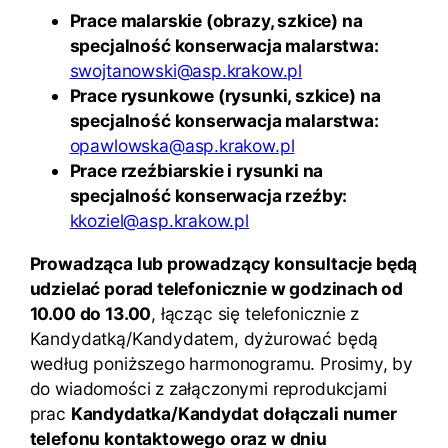
Prace malarskie (obrazy, szkice) na
specjalność konserwacja malarstwa:
swojtanowski@asp.krakow.pl
Prace rysunkowe (rysunki, szkice) na
specjalność konserwacja malarstwa:
opawlowska@asp.krakow.pl
Prace rzeźbiarskie i rysunki na
specjalność konserwacja rzeźby:
kkoziel@asp.krakow.pl
Prowadząca lub prowadzący konsultacje będą
udzielać porad telefonicznie w godzinach od
10.00 do 13.00
, łącząc się telefonicznie z
Kandydatką/Kandydatem, dyżurować będą
według poniższego harmonogramu. Prosimy, by
do wiadomości z załączonymi reprodukcjami
prac
Kandydatka/Kandydat
dołączali numer
telefonu kontaktowego oraz w dniu