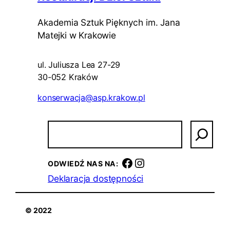
Akademia Sztuk Pięknych im. Jana
Matejki w Krakowie
ul. Juliusza Lea 27-29
30-052 Kraków
konserwacja@asp.krakow.pl
S
z
u
k
Facebook
Instagram
ODWIEDŹ NAS NA:
a
Deklaracja dostępności
j
© 2022