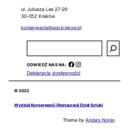
ul. Juliusza Lea 27-29
30-052 Kraków
konserwacja@asp.krakow.pl
S
z
u
k
Facebook
Instagram
ODWIEDŹ NAS NA:
a
Deklaracja dostępności
j
© 2022
Wydział Konserwacji i Restauracji Dzieł Sztuki
Theme by
Anders Norén