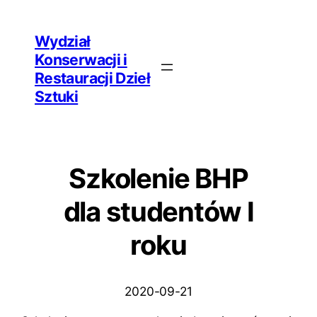
Przejdź
Wydział
do
Konserwacji i
treści
Restauracji Dzieł
Sztuki
Szkolenie BHP
dla studentów I
roku
2020-09-21